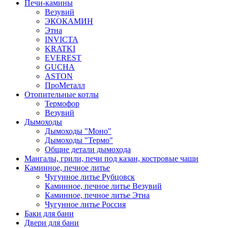
Печи-камины
Везувий
ЭКОКАМИН
Этна
INVICTA
KRATKI
EVEREST
GUCHA
ASTON
ПроМеталл
Отопительные котлы
Термофор
Везувий
Дымоходы
Дымоходы "Моно"
Дымоходы "Термо"
Общие детали дымохода
Мангалы, грили, печи под казан, костровые чаши
Каминное, печное литье
Чугунное литье Рубцовск
Каминное, печное литье Везувий
Каминное, печное литье Этна
Чугунное литье Россия
Баки для бани
Двери для бани