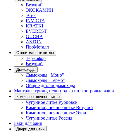
Везувий
ЭКОКАМИН
Этна
INVICTA
KRATKI
EVEREST
GUCHA
ASTON
ПроМеталл
Отопительные котлы
Термофор
Везувий
Дымоходы
Дымоходы "Моно"
Дымоходы "Термо"
Общие детали дымохода
Мангалы, грили, печи под казан, костровые чаши
Каминное, печное литье
Чугунное литье Рубцовск
Каминное, печное литье Везувий
Каминное, печное литье Этна
Чугунное литье Россия
Баки для бани
Двери для бани