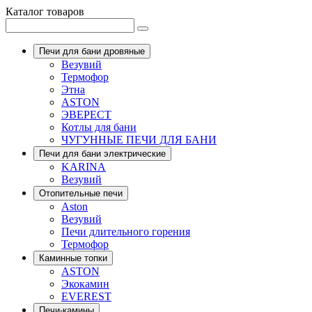
Каталог товаров
Печи для бани дровяные
Везувий
Термофор
Этна
ASTON
ЭВЕРЕСТ
Котлы для бани
ЧУГУННЫЕ ПЕЧИ ДЛЯ БАНИ
Печи для бани электрические
KARINA
Везувий
Отопительные печи
Aston
Везувий
Печи длительного горения
Термофор
Каминные топки
ASTON
Экокамин
EVEREST
Печи-камины