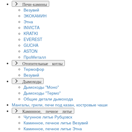
Печи-камины
Везувий
ЭКОКАМИН
Этна
INVICTA
KRATKI
EVEREST
GUCHA
ASTON
ПроМеталл
Отопительные котлы
Термофор
Везувий
Дымоходы
Дымоходы "Моно"
Дымоходы "Термо"
Общие детали дымохода
Мангалы, грили, печи под казан, костровые чаши
Каминное, печное литье
Чугунное литье Рубцовск
Каминное, печное литье Везувий
Каминное, печное литье Этна