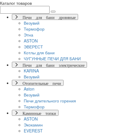
Каталог товаров
Печи для бани дровяные
Везувий
Термофор
Этна
ASTON
ЭВЕРЕСТ
Котлы для бани
ЧУГУННЫЕ ПЕЧИ ДЛЯ БАНИ
Печи для бани электрические
KARINA
Везувий
Отопительные печи
Aston
Везувий
Печи длительного горения
Термофор
Каминные топки
ASTON
Экокамин
EVEREST