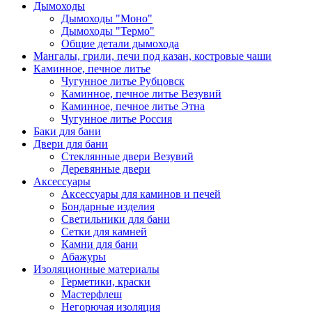
Дымоходы
Дымоходы "Моно"
Дымоходы "Термо"
Общие детали дымохода
Мангалы, грили, печи под казан, костровые чаши
Каминное, печное литье
Чугунное литье Рубцовск
Каминное, печное литье Везувий
Каминное, печное литье Этна
Чугунное литье Россия
Баки для бани
Двери для бани
Стеклянные двери Везувий
Деревянные двери
Аксессуары
Аксессуары для каминов и печей
Бондарные изделия
Светильники для бани
Сетки для камней
Камни для бани
Абажуры
Изоляционные материалы
Герметики, краски
Мастерфлеш
Негорючая изоляция