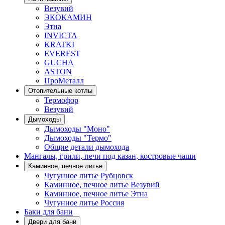
Везувий
ЭКОКАМИН
Этна
INVICTA
KRATKI
EVEREST
GUCHA
ASTON
ПроМеталл
Отопительные котлы
Термофор
Везувий
Дымоходы
Дымоходы "Моно"
Дымоходы "Термо"
Общие детали дымохода
Мангалы, грили, печи под казан, костровые чаши
Каминное, печное литье
Чугунное литье Рубцовск
Каминное, печное литье Везувий
Каминное, печное литье Этна
Чугунное литье Россия
Баки для бани
Двери для бани