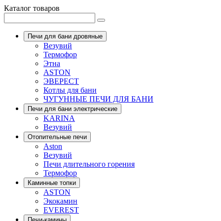
Каталог товаров
Печи для бани дровяные
Везувий
Термофор
Этна
ASTON
ЭВЕРЕСТ
Котлы для бани
ЧУГУННЫЕ ПЕЧИ ДЛЯ БАНИ
Печи для бани электрические
KARINA
Везувий
Отопительные печи
Aston
Везувий
Печи длительного горения
Термофор
Каминные топки
ASTON
Экокамин
EVEREST
Печи-камины