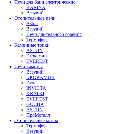
Печи для бани электрические
KARINA
Везувий
Отопительные печи
Aston
Везувий
Печи длительного горения
Термофор
Каминные топки
ASTON
Экокамин
EVEREST
Печи-камины
Везувий
ЭКОКАМИН
Этна
INVICTA
KRATKI
EVEREST
GUCHA
ASTON
ПроМеталл
Отопительные котлы
Термофор
Везувий