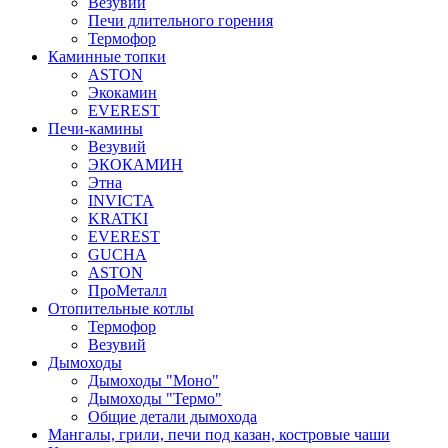
Везувий
Печи длительного горения
Термофор
Каминные топки
ASTON
Экокамин
EVEREST
Печи-камины
Везувий
ЭКОКАМИН
Этна
INVICTA
KRATKI
EVEREST
GUCHA
ASTON
ПроМеталл
Отопительные котлы
Термофор
Везувий
Дымоходы
Дымоходы "Моно"
Дымоходы "Термо"
Общие детали дымохода
Мангалы, грили, печи под казан, костровые чаши