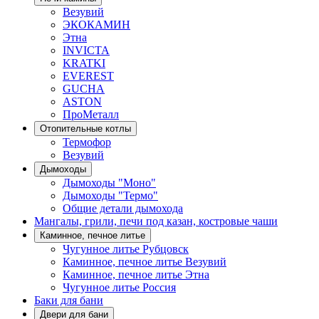
Везувий
ЭКОКАМИН
Этна
INVICTA
KRATKI
EVEREST
GUCHA
ASTON
ПроМеталл
Отопительные котлы
Термофор
Везувий
Дымоходы
Дымоходы "Моно"
Дымоходы "Термо"
Общие детали дымохода
Мангалы, грили, печи под казан, костровые чаши
Каминное, печное литье
Чугунное литье Рубцовск
Каминное, печное литье Везувий
Каминное, печное литье Этна
Чугунное литье Россия
Баки для бани
Двери для бани