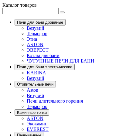
Каталог товаров
Печи для бани дровяные
Везувий
Термофор
Этна
ASTON
ЭВЕРЕСТ
Котлы для бани
ЧУГУННЫЕ ПЕЧИ ДЛЯ БАНИ
Печи для бани электрические
KARINA
Везувий
Отопительные печи
Aston
Везувий
Печи длительного горения
Термофор
Каминные топки
ASTON
Экокамин
EVEREST
Печи-камины