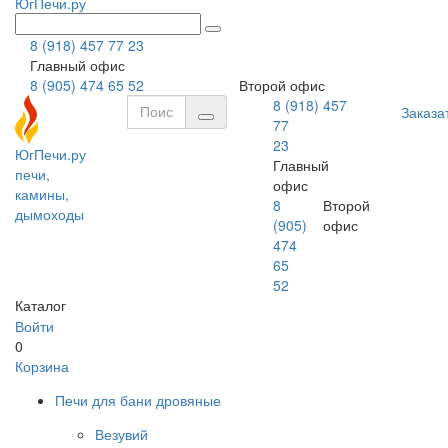
ЮгПечи.ру
8 (918) 457 77 23
Главный офис
8 (905) 474 65 52
Второй офис
8 (918) 457
Заказа
77
23
ЮгПечи.ру
Главный
печи,
офис
камины,
8
Второй
дымоходы
(905)
офис
474
65
52
Каталог
Войти
0
Корзина
Печи для бани дровяные
Везувий