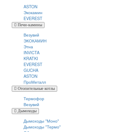
ASTON
Экокамин
EVEREST
Печи-камины
Везувий
ЭКОКАМИН
Этна
INVICTA
KRATKI
EVEREST
GUCHA
ASTON
ПроМеталл
Отопительные котлы
Термофор
Везувий
Дымоходы
Дымоходы "Моно"
Дымоходы "Термо"