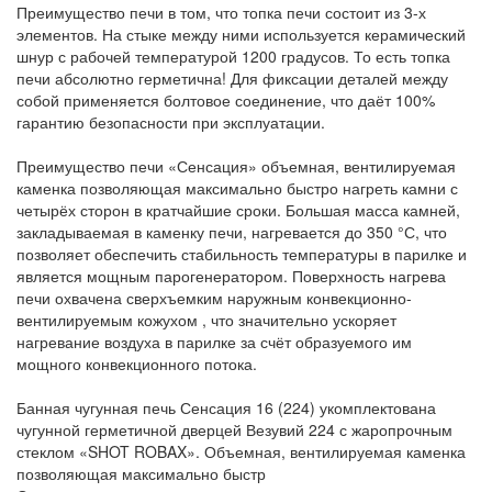
Преимущество печи в том, что топка печи состоит из 3-х
элементов. На стыке между ними используется керамический
шнур с рабочей температурой 1200 градусов. То есть топка
печи абсолютно герметична! Для фиксации деталей между
собой применяется болтовое соединение, что даёт 100%
гарантию безопасности при эксплуатации.
Преимущество печи «Сенсация» объемная, вентилируемая
каменка позволяющая максимально быстро нагреть камни с
четырёх сторон в кратчайшие сроки. Большая масса камней,
закладываемая в каменку печи, нагревается до 350 °С, что
позволяет обеспечить стабильность температуры в парилке и
является мощным парогенератором. Поверхность нагрева
печи охвачена сверхъемким наружным конвекционно-
вентилируемым кожухом , что значительно ускоряет
нагревание воздуха в парилке за счёт образуемого им
мощного конвекционного потока.
Банная чугунная печь Сенсация 16 (224) укомплектована
чугунной герметичной дверцей Везувий 224 с жаропрочным
стеклом «SHOT ROBAX». Объемная, вентилируемая каменка
позволяющая максимально быстр