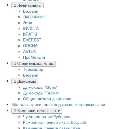
Печи-камины
Везувий
ЭКОКАМИН
Этна
INVICTA
KRATKI
EVEREST
GUCHA
ASTON
ПроМеталл
Отопительные котлы
Термофор
Везувий
Дымоходы
Дымоходы "Моно"
Дымоходы "Термо"
Общие детали дымохода
Мангалы, грили, печи под казан, костровые чаши
Каминное, печное литье
Чугунное литье Рубцовск
Каминное, печное литье Везувий
Каминное, печное литье Этна