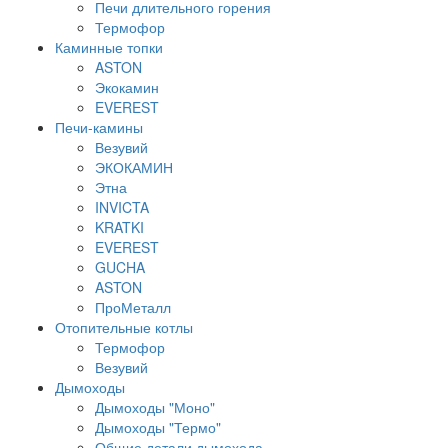
Печи длительного горения
Термофор
Каминные топки
ASTON
Экокамин
EVEREST
Печи-камины
Везувий
ЭКОКАМИН
Этна
INVICTA
KRATKI
EVEREST
GUCHA
ASTON
ПроМеталл
Отопительные котлы
Термофор
Везувий
Дымоходы
Дымоходы "Моно"
Дымоходы "Термо"
Общие детали дымохода