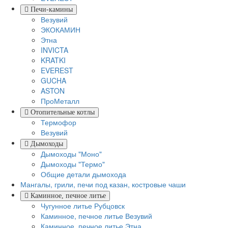
Печи-камины
Везувий
ЭКОКАМИН
Этна
INVICTA
KRATKI
EVEREST
GUCHA
ASTON
ПроМеталл
Отопительные котлы
Термофор
Везувий
Дымоходы
Дымоходы "Моно"
Дымоходы "Термо"
Общие детали дымохода
Мангалы, грили, печи под казан, костровые чаши
Каминное, печное литье
Чугунное литье Рубцовск
Каминное, печное литье Везувий
Каминное, печное литье Этна