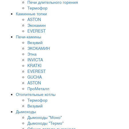
Печи длительного горения
Термофор
Каминные топки
ASTON
Экокамин
EVEREST
Печи-камины
Везувий
ЭКОКАМИН
Этна
INVICTA
KRATKI
EVEREST
GUCHA
ASTON
ПроМеталл
Отопительные котлы
Термофор
Везувий
Дымоходы
Дымоходы "Моно"
Дымоходы "Термо"
Общие детали дымохода