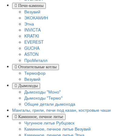
Печи-камины
Везувий
ЭКОКАМИН
Этна
INVICTA
KRATKI
EVEREST
GUCHA
ASTON
ПроМеталл
Отопительные котлы
Термофор
Везувий
Дымоходы
Дымоходы "Моно"
Дымоходы "Термо"
Общие детали дымохода
Мангалы, грили, печи под казан, костровые чаши
Каминное, печное литье
Чугунное литье Рубцовск
Каминное, печное литье Везувий
Каминное, печное литье Этна