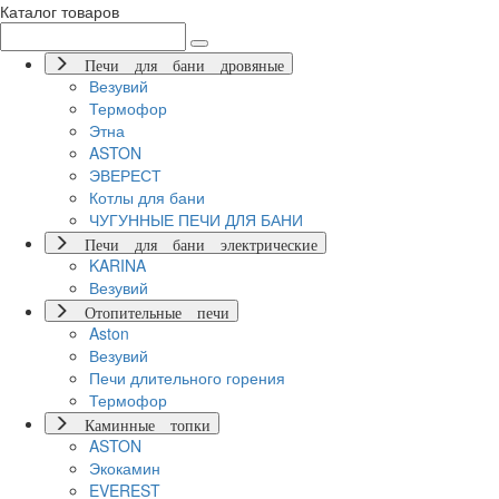
Каталог товаров
Печи для бани дровяные
Везувий
Термофор
Этна
ASTON
ЭВЕРЕСТ
Котлы для бани
ЧУГУННЫЕ ПЕЧИ ДЛЯ БАНИ
Печи для бани электрические
KARINA
Везувий
Отопительные печи
Aston
Везувий
Печи длительного горения
Термофор
Каминные топки
ASTON
Экокамин
EVEREST