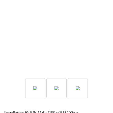
Печь-Камин ASTON 11кВт (180 м3) Ø 150мм