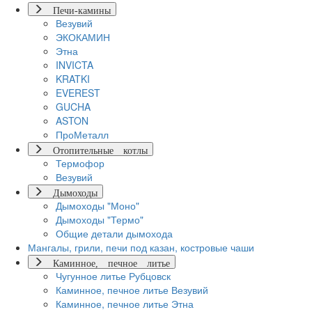
Печи-камины
Везувий
ЭКОКАМИН
Этна
INVICTA
KRATKI
EVEREST
GUCHA
ASTON
ПроМеталл
Отопительные котлы
Термофор
Везувий
Дымоходы
Дымоходы "Моно"
Дымоходы "Термо"
Общие детали дымохода
Мангалы, грили, печи под казан, костровые чаши
Каминное, печное литье
Чугунное литье Рубцовск
Каминное, печное литье Везувий
Каминное, печное литье Этна