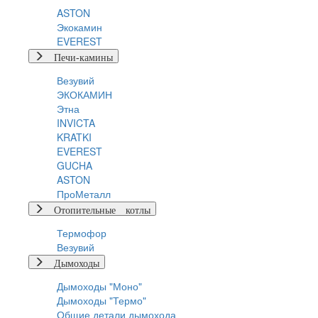
ASTON
Экокамин
EVEREST
Печи-камины
Везувий
ЭКОКАМИН
Этна
INVICTA
KRATKI
EVEREST
GUCHA
ASTON
ПроМеталл
Отопительные котлы
Термофор
Везувий
Дымоходы
Дымоходы "Моно"
Дымоходы "Термо"
Общие детали дымохода