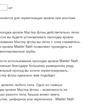
шт
няется для герметизации кровли при монтаже
Проходка кровли Мастер флэш действительно легко
сли вы будете устанавливать проходку кровли
ьзовании Мастер флэш вы легко с этим справитесь.
и кровли Master flash позволяют проводить их
 смонтированные трубы.
сти использования проходки кровли Master flash.
можным благодаря большому размерному ряду.
вельный проход вы хотите герметизировать,
стер флэш идеально вам подойдет.
 кровлях любого типа. Одно из главных
ки кровли Мастер флэш – возможность ее
ах разного типа. Крыша может иметь
ытие, шиферное или черепичное - Master flash