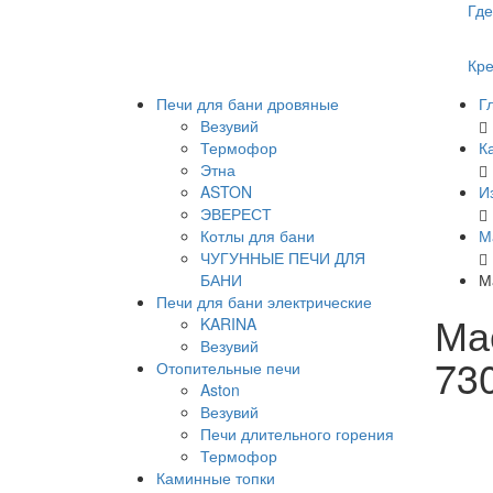
Где
Кре
Печи для бани дровяные
Г
Везувий
Термофор
К
Этна
ASTON
И
ЭВЕРЕСТ
Котлы для бани
М
ЧУГУННЫЕ ПЕЧИ ДЛЯ
БАНИ
М
Печи для бани электрические
Ма
KARINA
Везувий
73
Отопительные печи
Aston
Везувий
Печи длительного горения
Термофор
Каминные топки