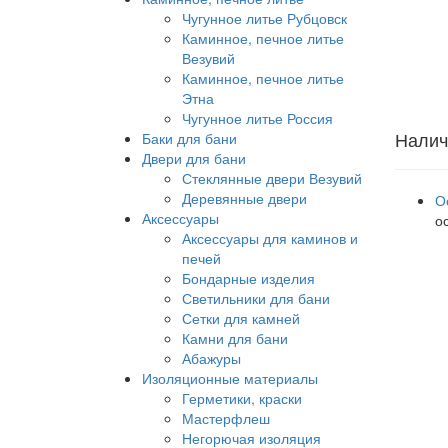
Чугунное литье Рубцовск
Каминное, печное литье
Везувий
Каминное, печное литье
Этна
Чугунное литье Россия
Налич
Баки для бани
Двери для бани
Стеклянные двери Везувий
Деревянные двери
О
Аксессуары
о
Аксессуары для каминов и
печей
Бондарные изделия
Светильники для бани
Сетки для камней
Камни для бани
Абажуры
Изоляционные материалы
Герметики, краски
Мастерфлеш
Негорючая изоляция