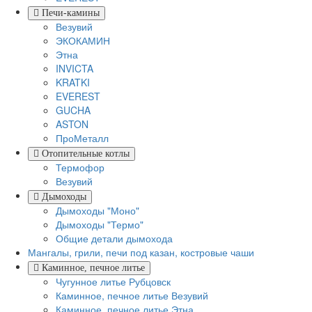
Печи-камины
Везувий
ЭКОКАМИН
Этна
INVICTA
KRATKI
EVEREST
GUCHA
ASTON
ПроМеталл
Отопительные котлы
Термофор
Везувий
Дымоходы
Дымоходы "Моно"
Дымоходы "Термо"
Общие детали дымохода
Мангалы, грили, печи под казан, костровые чаши
Каминное, печное литье
Чугунное литье Рубцовск
Каминное, печное литье Везувий
Каминное, печное литье Этна