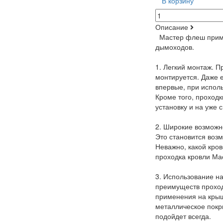
В корзину
Описание
Мастер флеш приме
дымоходов.
1. Легкий монтаж. 
монтируется. Даже е
впервые, при испол
Кроме того, проходк
установку и на уже
2. Широкие возможно
Это становится воз
Неважно, какой кро
проходка кровли Ма
3. Использование на
преимуществ проход
применения на крыш
металлическое покр
подойдет всегда.