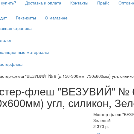
 купить?
Доставка и оплата
Контакты
Прайс
Оптови
дит
Реквизиты
О магазине
лавная страница
аталог
золяционные материалы
астерфлеш
астер-флеш "ВЕЗУВИЙ" № 6 (д.150-300мм, 730х600мм) угл, силико
стер-флеш "ВЕЗУВИЙ" № 6
0х600мм) угл, силикон, Зе
Мастер-флеш "ВЕЗУВ
Зеленый
2 370 р.