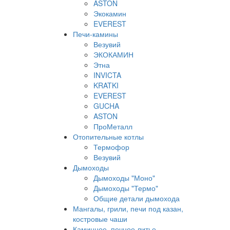
ASTON
Экокамин
EVEREST
Печи-камины
Везувий
ЭКОКАМИН
Этна
INVICTA
KRATKI
EVEREST
GUCHA
ASTON
ПроМеталл
Отопительные котлы
Термофор
Везувий
Дымоходы
Дымоходы "Моно"
Дымоходы "Термо"
Общие детали дымохода
Мангалы, грили, печи под казан,
костровые чаши
Каминное, печное литье