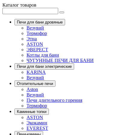
Каталог товаров
Печи для бани дровяные
Везувий
Термофор
Этна
ASTON
ЭВЕРЕСТ
Котлы для бани
ЧУГУННЫЕ ПЕЧИ ДЛЯ БАНИ
Печи для бани электрические
KARINA
Везувий
Отопительные печи
Aston
Везувий
Печи длительного горения
Термофор
Каминные топки
ASTON
Экокамин
EVEREST
Печи-камины