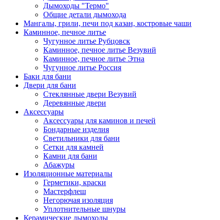
Дымоходы "Термо"
Общие детали дымохода
Мангалы, грили, печи под казан, костровые чаши
Каминное, печное литье
Чугунное литье Рубцовск
Каминное, печное литье Везувий
Каминное, печное литье Этна
Чугунное литье Россия
Баки для бани
Двери для бани
Стеклянные двери Везувий
Деревянные двери
Аксессуары
Аксессуары для каминов и печей
Бондарные изделия
Светильники для бани
Сетки для камней
Камни для бани
Абажуры
Изоляционные материалы
Герметики, краски
Мастерфлеш
Негорючая изоляция
Уплотнительные шнуры
Керамические дымоходы