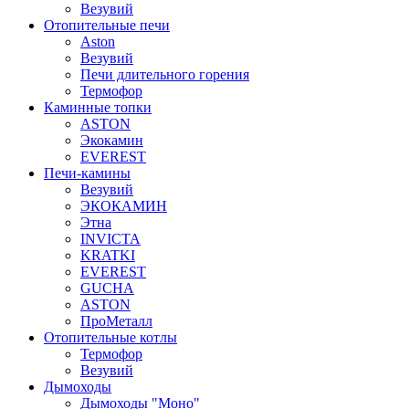
Везувий
Отопительные печи
Aston
Везувий
Печи длительного горения
Термофор
Каминные топки
ASTON
Экокамин
EVEREST
Печи-камины
Везувий
ЭКОКАМИН
Этна
INVICTA
KRATKI
EVEREST
GUCHA
ASTON
ПроМеталл
Отопительные котлы
Термофор
Везувий
Дымоходы
Дымоходы "Моно"