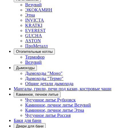
Везувий
ЭКОКАМИН
Этна
INVICTA
KRATKI
EVEREST
GUCHA
ASTON
ПроМеталл
Отопительные котлы
Термофор
Везувий
Дымоходы
Дымоходы "Моно"
Дымоходы "Термо"
Общие детали дымохода
Мангалы, грили, печи под казан, костровые чаши
Каминное, печное литье
Чугунное литье Рубцовск
Каминное, печное литье Везувий
Каминное, печное литье Этна
Чугунное литье Россия
Баки для бани
Двери для бани