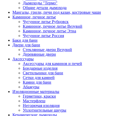
Дымоходы "Термо"
Общие детали дымохода
Мангалы, грили, печи под казан, костровые чаши
Каминное, печное литье
Чугунное литье Рубцовск
Каминное, печное литье Везувий
Каминное, печное литье Этна
Чугунное литье Россия
Баки для бани
Двери для бани
Стеклянные двери Везувий
Деревянные двери
Аксессуары
Аксессуары для каминов и печей
Бондарные изделия
Светильники для бани
Сетки для камней
Камни для бани
Абажуры
Изоляционные материалы
Герметики, краски
Мастерфлеш
Негорючая изоляция
Уплотнительные шнуры
Керамические дымоходы