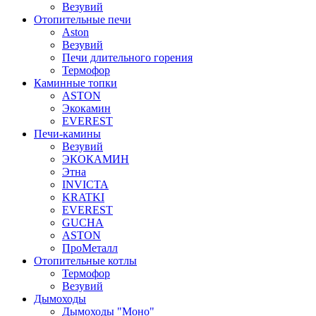
Везувий
Отопительные печи
Aston
Везувий
Печи длительного горения
Термофор
Каминные топки
ASTON
Экокамин
EVEREST
Печи-камины
Везувий
ЭКОКАМИН
Этна
INVICTA
KRATKI
EVEREST
GUCHA
ASTON
ПроМеталл
Отопительные котлы
Термофор
Везувий
Дымоходы
Дымоходы "Моно"