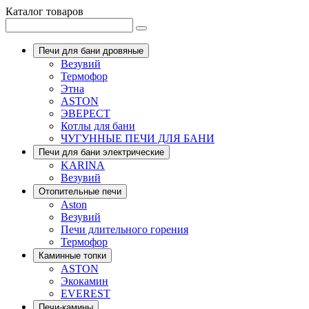
Каталог товаров
Печи для бани дровяные
Везувий
Термофор
Этна
ASTON
ЭВЕРЕСТ
Котлы для бани
ЧУГУННЫЕ ПЕЧИ ДЛЯ БАНИ
Печи для бани электрические
KARINA
Везувий
Отопительные печи
Aston
Везувий
Печи длительного горения
Термофор
Каминные топки
ASTON
Экокамин
EVEREST
Печи-камины