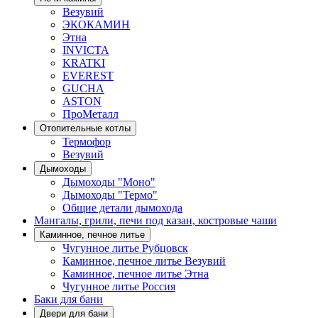
Везувий
ЭКОКАМИН
Этна
INVICTA
KRATKI
EVEREST
GUCHA
ASTON
ПроМеталл
Отопительные котлы
Термофор
Везувий
Дымоходы
Дымоходы "Моно"
Дымоходы "Термо"
Общие детали дымохода
Мангалы, грили, печи под казан, костровые чаши
Каминное, печное литье
Чугунное литье Рубцовск
Каминное, печное литье Везувий
Каминное, печное литье Этна
Чугунное литье Россия
Баки для бани
Двери для бани