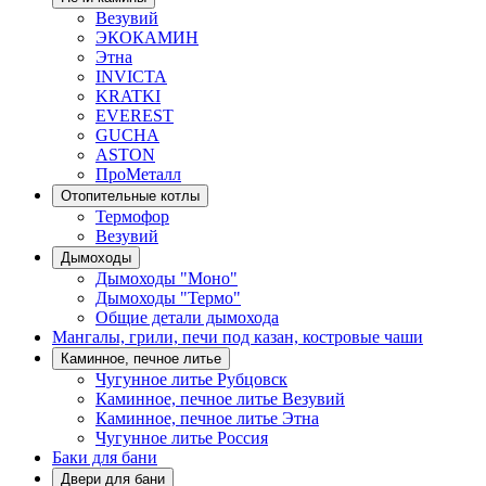
Везувий
ЭКОКАМИН
Этна
INVICTA
KRATKI
EVEREST
GUCHA
ASTON
ПроМеталл
Отопительные котлы
Термофор
Везувий
Дымоходы
Дымоходы "Моно"
Дымоходы "Термо"
Общие детали дымохода
Мангалы, грили, печи под казан, костровые чаши
Каминное, печное литье
Чугунное литье Рубцовск
Каминное, печное литье Везувий
Каминное, печное литье Этна
Чугунное литье Россия
Баки для бани
Двери для бани