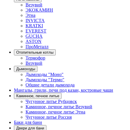
Везувий
ЭКОКАМИН
Этна
INVICTA
KRATKI
EVEREST
GUCHA
ASTON
ПроМеталл
Отопительные котлы
Термофор
Везувий
Дымоходы
Дымоходы "Моно"
Дымоходы "Термо"
Общие детали дымохода
Мангалы, грили, печи под казан, костровые чаши
Каминное, печное литье
Чугунное литье Рубцовск
Каминное, печное литье Везувий
Каминное, печное литье Этна
Чугунное литье Россия
Баки для бани
Двери для бани