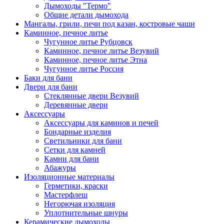
Дымоходы "Термо"
Общие детали дымохода
Мангалы, грили, печи под казан, костровые чаши
Каминное, печное литье
Чугунное литье Рубцовск
Каминное, печное литье Везувий
Каминное, печное литье Этна
Чугунное литье Россия
Баки для бани
Двери для бани
Стеклянные двери Везувий
Деревянные двери
Аксессуары
Аксессуары для каминов и печей
Бондарные изделия
Светильники для бани
Сетки для камней
Камни для бани
Абажуры
Изоляционные материалы
Герметики, краски
Мастерфлеш
Негорючая изоляция
Уплотнительные шнуры
Керамические дымоходы