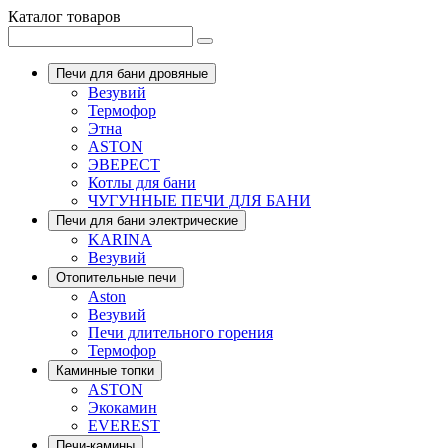
Каталог товаров
Печи для бани дровяные
Везувий
Термофор
Этна
ASTON
ЭВЕРЕСТ
Котлы для бани
ЧУГУННЫЕ ПЕЧИ ДЛЯ БАНИ
Печи для бани электрические
KARINA
Везувий
Отопительные печи
Aston
Везувий
Печи длительного горения
Термофор
Каминные топки
ASTON
Экокамин
EVEREST
Печи-камины