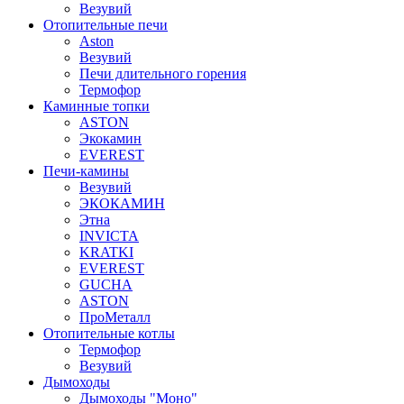
Везувий
Отопительные печи
Aston
Везувий
Печи длительного горения
Термофор
Каминные топки
ASTON
Экокамин
EVEREST
Печи-камины
Везувий
ЭКОКАМИН
Этна
INVICTA
KRATKI
EVEREST
GUCHA
ASTON
ПроМеталл
Отопительные котлы
Термофор
Везувий
Дымоходы
Дымоходы "Моно"