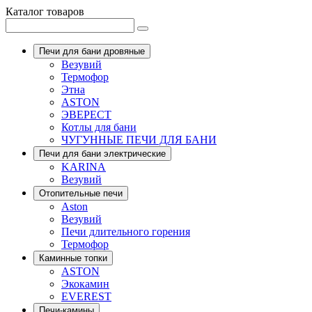
Каталог товаров
Печи для бани дровяные
Везувий
Термофор
Этна
ASTON
ЭВЕРЕСТ
Котлы для бани
ЧУГУННЫЕ ПЕЧИ ДЛЯ БАНИ
Печи для бани электрические
KARINA
Везувий
Отопительные печи
Aston
Везувий
Печи длительного горения
Термофор
Каминные топки
ASTON
Экокамин
EVEREST
Печи-камины