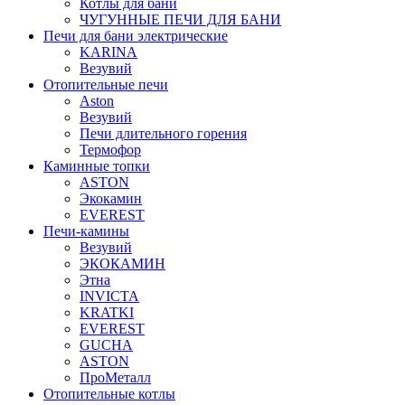
Котлы для бани
ЧУГУННЫЕ ПЕЧИ ДЛЯ БАНИ
Печи для бани электрические
KARINA
Везувий
Отопительные печи
Aston
Везувий
Печи длительного горения
Термофор
Каминные топки
ASTON
Экокамин
EVEREST
Печи-камины
Везувий
ЭКОКАМИН
Этна
INVICTA
KRATKI
EVEREST
GUCHA
ASTON
ПроМеталл
Отопительные котлы