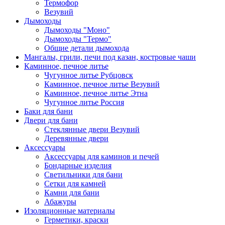
Термофор
Везувий
Дымоходы
Дымоходы "Моно"
Дымоходы "Термо"
Общие детали дымохода
Мангалы, грили, печи под казан, костровые чаши
Каминное, печное литье
Чугунное литье Рубцовск
Каминное, печное литье Везувий
Каминное, печное литье Этна
Чугунное литье Россия
Баки для бани
Двери для бани
Стеклянные двери Везувий
Деревянные двери
Аксессуары
Аксессуары для каминов и печей
Бондарные изделия
Светильники для бани
Сетки для камней
Камни для бани
Абажуры
Изоляционные материалы
Герметики, краски