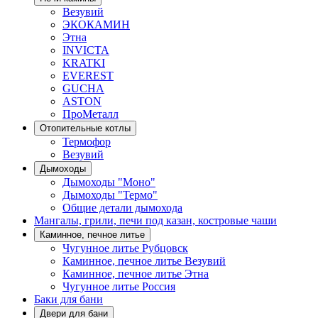
Везувий
ЭКОКАМИН
Этна
INVICTA
KRATKI
EVEREST
GUCHA
ASTON
ПроМеталл
Отопительные котлы
Термофор
Везувий
Дымоходы
Дымоходы "Моно"
Дымоходы "Термо"
Общие детали дымохода
Мангалы, грили, печи под казан, костровые чаши
Каминное, печное литье
Чугунное литье Рубцовск
Каминное, печное литье Везувий
Каминное, печное литье Этна
Чугунное литье Россия
Баки для бани
Двери для бани