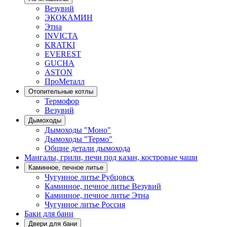
Везувий
ЭКОКАМИН
Этна
INVICTA
KRATKI
EVEREST
GUCHA
ASTON
ПроМеталл
Отопительные котлы
Термофор
Везувий
Дымоходы
Дымоходы "Моно"
Дымоходы "Термо"
Общие детали дымохода
Мангалы, грили, печи под казан, костровые чаши
Каминное, печное литье
Чугунное литье Рубцовск
Каминное, печное литье Везувий
Каминное, печное литье Этна
Чугунное литье Россия
Баки для бани
Двери для бани