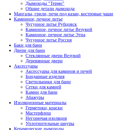
Дымоходы "Термо"
Общие детали дымохода
Мангалы, грили, печи под казан, костровые чаши
Каминное, печное литье
Чугунное литье Рубцовск
Каминное, печное литье Везувий
Каминное, печное литье Этна
Чугунное литье Россия
Баки для бани
Двери для бани
Стеклянные двери Везувий
Деревянные двери
Аксессуары
Аксессуары для каминов и печей
Бондарные изделия
Светильники для бани
Сетки для камней
Камни для бани
Абажуры
Изоляционные материалы
Герметики, краски
Мастерфлеш
Негорючая изоляция
Уплотнительные шнуры
Керамические дымоходы