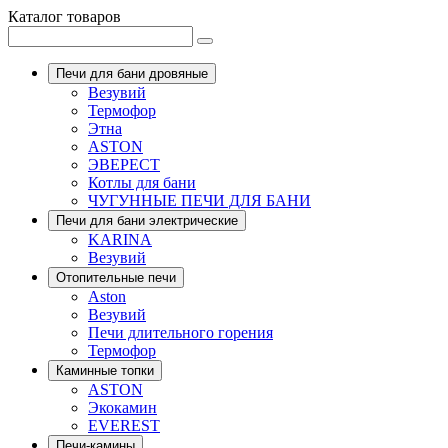
Каталог товаров
Печи для бани дровяные
Везувий
Термофор
Этна
ASTON
ЭВЕРЕСТ
Котлы для бани
ЧУГУННЫЕ ПЕЧИ ДЛЯ БАНИ
Печи для бани электрические
KARINA
Везувий
Отопительные печи
Aston
Везувий
Печи длительного горения
Термофор
Каминные топки
ASTON
Экокамин
EVEREST
Печи-камины