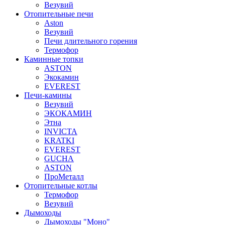
Везувий
Отопительные печи
Aston
Везувий
Печи длительного горения
Термофор
Каминные топки
ASTON
Экокамин
EVEREST
Печи-камины
Везувий
ЭКОКАМИН
Этна
INVICTA
KRATKI
EVEREST
GUCHA
ASTON
ПроМеталл
Отопительные котлы
Термофор
Везувий
Дымоходы
Дымоходы "Моно"