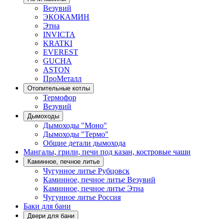
Везувий
ЭКОКАМИН
Этна
INVICTA
KRATKI
EVEREST
GUCHA
ASTON
ПроМеталл
Отопительные котлы
Термофор
Везувий
Дымоходы
Дымоходы "Моно"
Дымоходы "Термо"
Общие детали дымохода
Мангалы, грили, печи под казан, костровые чаши
Каминное, печное литье
Чугунное литье Рубцовск
Каминное, печное литье Везувий
Каминное, печное литье Этна
Чугунное литье Россия
Баки для бани
Двери для бани