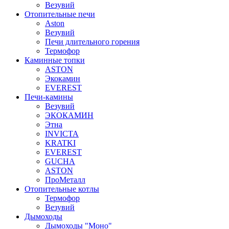
Везувий
Отопительные печи
Aston
Везувий
Печи длительного горения
Термофор
Каминные топки
ASTON
Экокамин
EVEREST
Печи-камины
Везувий
ЭКОКАМИН
Этна
INVICTA
KRATKI
EVEREST
GUCHA
ASTON
ПроМеталл
Отопительные котлы
Термофор
Везувий
Дымоходы
Дымоходы "Моно"