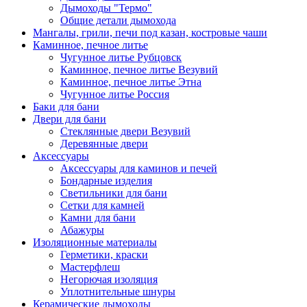
Дымоходы "Термо"
Общие детали дымохода
Мангалы, грили, печи под казан, костровые чаши
Каминное, печное литье
Чугунное литье Рубцовск
Каминное, печное литье Везувий
Каминное, печное литье Этна
Чугунное литье Россия
Баки для бани
Двери для бани
Стеклянные двери Везувий
Деревянные двери
Аксессуары
Аксессуары для каминов и печей
Бондарные изделия
Светильники для бани
Сетки для камней
Камни для бани
Абажуры
Изоляционные материалы
Герметики, краски
Мастерфлеш
Негорючая изоляция
Уплотнительные шнуры
Керамические дымоходы