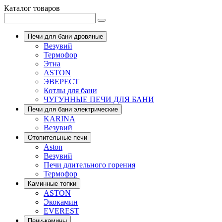
Каталог товаров
Печи для бани дровяные
Везувий
Термофор
Этна
ASTON
ЭВЕРЕСТ
Котлы для бани
ЧУГУННЫЕ ПЕЧИ ДЛЯ БАНИ
Печи для бани электрические
KARINA
Везувий
Отопительные печи
Aston
Везувий
Печи длительного горения
Термофор
Каминные топки
ASTON
Экокамин
EVEREST
Печи-камины