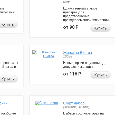
60мг
ние
Единственный в мире
тимость с
препарат для
предотвращения
преждевременной эякуляции.
Купить
от 90
Р
Купить
Женская Виагра
100мг
 препараты
Новые, яркие ощущения для
— Виагра и
девушек и женщин.
от 116
Р
Купить
Купить
ский
Софт набор
(3x100мг, 3x20мг)
и наиболее
Выбери софт-препарат на