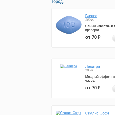
город.
Виагра
100мг
Самый известный 
препарат
от 70
Р
Левитра
20 мг
Мощный эффект н
часов.
от 70
Р
Сиалис Софт