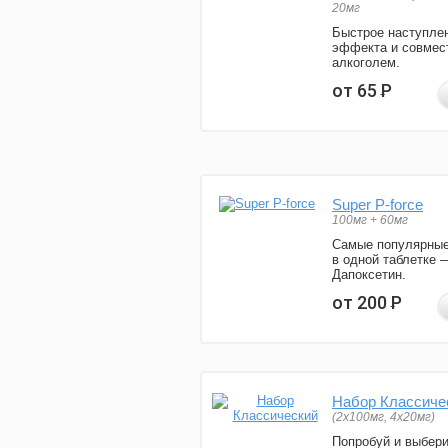
20мг
Быстрое наступле
эффекта и совмес
алкоголем.
от 65
Р
Super P-force
100мг + 60мг
Самые популярные
в одной таблетке 
Дапоксетин.
от 200
Р
Набор Классиче
(2x100мг, 4x20мг)
Попробуй и выбер