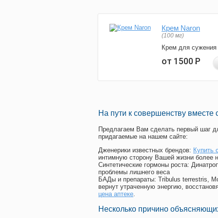
Крем Naron
(100 мг)
Крем для сужения
от 1500
Р
На пути к совершенству вместе 
Предлагаем Вам сделать первый шаг дл
придагаемые на нашем сайте:
Дженерики известных брендов:
Купить 
интимную сторону Вашей жизни более 
Синтетические гормоны роста
: Динатро
проблемы лишнего веса
БАДы и препараты:
Tribulus terrestris
вернут утраченную энергию, восстановя
цена аптеке
.
Несколько причино объясняющих