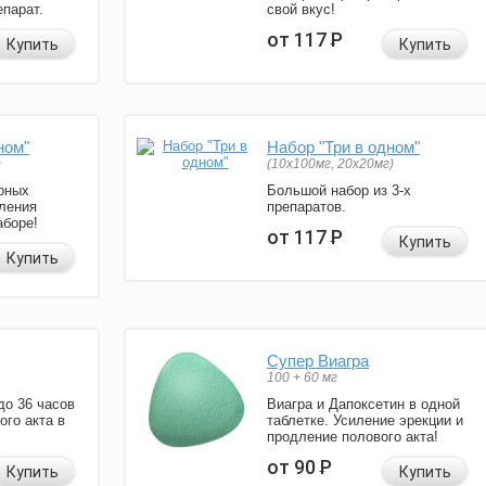
парат.
свой вкус!
от 117
Р
Купить
Купить
ном"
Набор "Три в одном"
)
(10x100мг, 20x20мг)
рных
Большой набор из 3-х
ления
препаратов.
аборе!
от 117
Р
Купить
Купить
Супер Виагра
100 + 60 мг
до 36 часов
Виагра и Дапоксетин в одной
ого акта в
таблетке. Усиление эрекции и
продление полового акта!
от 90
Р
Купить
Купить