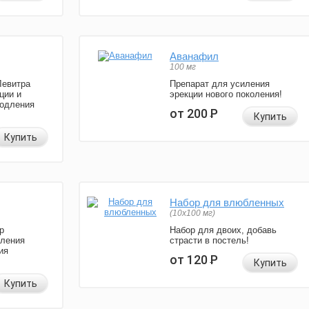
Аванафил
100 мг
Левитра
Препарат для усиления
ции и
эрекции нового поколения!
родления
от 200
Р
Купить
Купить
Набор для влюбленных
(10х100 мг)
р
Набор для двоих, добавь
иления
страсти в постель!
ия
от 120
Р
Купить
Купить