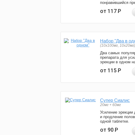
понравившийся пре
от 117
Р
Набор "Два в од
(10x100мг, 10x20мг
Два самых популя
препарата для уси
эрекции в одном н
от 115
Р
Супер Сиалис
20мг + 60мг
Усиление эрекции 
и продление полов
одной таблетке.
от 90
Р