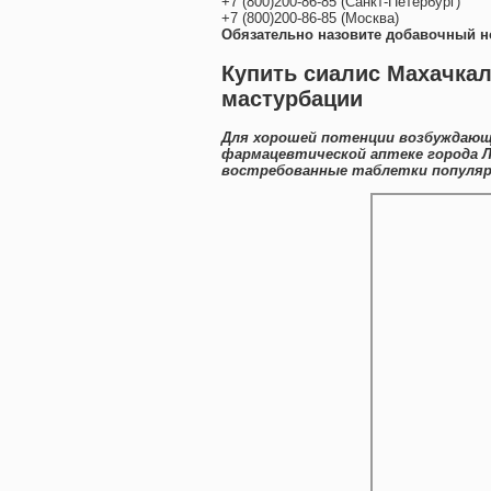
+7
(800
)200-86-85
(
Санкт-Петербург)
+7
(800
)200-86-85
(
Москва)
Обязательно назовите добавочный н
Купить сиалис Махачка
мастурбации
Для хорошей потенции возбуждающ
фармацевтической аптеке города Л
востребованные таблетки популяр