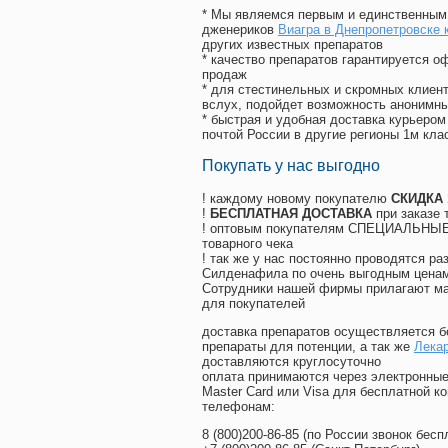
* Мы являемся первым и единственным 
дженериков
Виагра в Днепропетровске 
других известных препаратов
* качество препаратов гарантируется 
продаж
* для стестинельных и скромных клиент
вслух, подойдет возможность анонимны
* быстрая и удобная доставка курьером
почтой России в другие регионы 1м кла
Покупать у нас выгодно
! каждому новому покупателю
СКИДКА
!
БЕСПЛАТНАЯ ДОСТАВКА
при заказе 
! оптовым покупателям СПЕЦИАЛЬНЫЕ 
товарного чека
! так же у нас постоянно проводятся 
Силденафила по очень выгодным ценам
Cотрудники нашей фирмы прилагают ма
для покупателей
доставка препаратов осуществляется б
препараты для потенции, а так же
Лекар
доставляются круглосуточно
оплата принимаются через электронные
Master Card или Visa для бесплатной 
телефонам:
8
(800
)200-86-85
(
по России звонок бесп