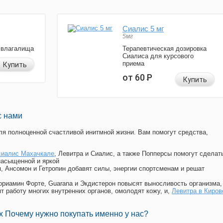
Сиалис 5 мг
5мг
 влагалища
Терапевтическая дозировка
Сиалиса для курсового
приема
Купить
от 60
Р
Купить
с нами
я полноценной счастливой инитмной жизни. Вам помогут средства,
сиалис Махачкале
, Левитра и Сиалис, а также Попперсы помогут сделат
насыщенной и яркой
п, Ансомон и Гетропин добавят силы, энергии спортсменам и решат
, Мориамин Форте, Guarana и Экдистерон повысят выносливость организма,
т работу многих внутренних органов, омолодят кожу, и,
Левитра в Киров
 Почему нужно покупать именно у нас?