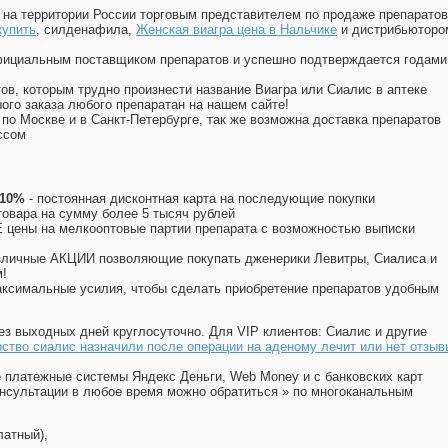
на территории России торговым представителем по продаже препаратов
купить
, силденафила
,
Женская виагра цена в Нальчике
и дистрибьюторо
официальным поставщиком препаратов и успешно подтверждается годами
ов, которым трудно произнести название Виагра или Сиалис в аптеке
ого заказа любого препаратан на нашем сайте!
 по Москве и в Санкт-Петербурге, так же возможна доставка препаратов
ссом
 10%
- постоянная дисконтная карта на последующие покупки
товара на сумму более 5 тысяч рублей
цены на мелкооптовые партии препарата с возможностью выписки
различные АКЦИИ позволяющие покупать дженерики Левитры, Сиалиса и
!
ксимальные усилия, чтобы сделать приобретение препаратов удобным
ез выходных дней круглосуточно. Для VIP клиентов: Сиалис и другие
ство сиалис назначили после операции на аденому лечит или нет отзыв
 платежные системы Яндекс Деньги, Web Money и с банковских карт
консультации в любое время можно обратиться
»
по многоканальным
латный),