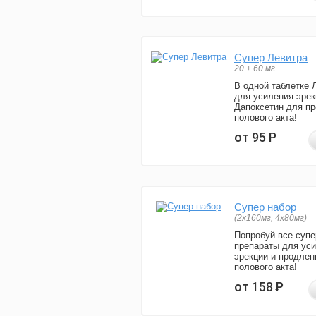
Супер Левитра
20 + 60 мг
В одной таблетке 
для усиления эрек
Дапоксетин для п
полового акта!
от 95
Р
Супер набор
(2х160мг, 4х80мг)
Попробуй все супе
препараты для ус
эрекции и продлен
полового акта!
от 158
Р