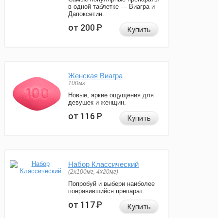
в одной таблетке — Виагра и
Дапоксетин.
от 200
Р
Купить
Женская Виагра
100мг
Новые, яркие ощущения для
девушек и женщин.
от 116
Р
Купить
Набор Классический
(2x100мг, 4x20мг)
Попробуй и выбери наиболее
понравившийся препарат.
от 117
Р
Купить