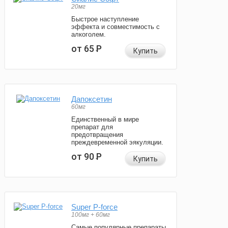
20мг
Быстрое наступление
эффекта и совместимость с
алкоголем.
от 65
Р
Купить
Дапоксетин
60мг
Единственный в мире
препарат для
предотвращения
преждевременной эякуляции.
от 90
Р
Купить
Super P-force
100мг + 60мг
Самые популярные препараты