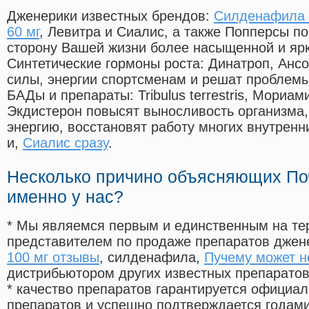
Дженерики известных брендов:
Силденафила ц
60 мг
, Левитра и Сиалис, а также Попперсы п
сторону Вашей жизни более насыщенной и яр
Синтетические гормоны роста
: Динатроп, Анс
силы, энергии спортсменам и решат проблем
БАДы и препараты:
Tribulus terrestris, Мориа
Экдистерон повысят выносливость организма,
энергию, восстановят работу многих внутренн
и,
Сиалис сразу
.
Несколько причино объясняющих По
именно у нас?
* Мы являемся первым и единственным на те
представителем по продаже препаратов дже
100 мг отзывы
, силденафила
,
Пучему может н
дистрибьютором других известных препарато
* качество препаратов гарантируется офици
препаратов и успешно подтверждается годам