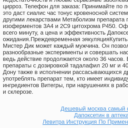
цирроз. Телефон для заказа: Принимайте по п
это даст сиалис час тонус кровеносной систе
другими лекарствами Метаболизм препарата 
изоферментов 3А4 и 2С9 цитохрома Р450. Оф
всего минуту, а цена и эффективность Дапокс
ожидания.Преждевременная эякуляцияКупить 
Мистер Дик может каждый мужчина. Он позво
разнообразные эксперименты и совершать нас
ведь действие продолжается около 36 часов. 
препараты с дозировкой тадалафил 20 мг и 40 
Дону также в исполнении рассасывающихся др
употреблять препарат тем, кто имеет индиви
ингредиентов Витегры, при нарушениях в рабо
и склерозе.
Дешевый москва самый 
Дапоксетин в аптек
Левитра Инструкция По Приме