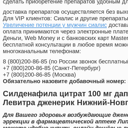
сделать приобретение препаратов удобным д
доставка препаратов осуществляется без вых
Для VIP клиентов: Сиалис и другие препараты
Увеличение потенции у мужчин сиалис
достав
оплата принимаются через электронные плат
Деньги, Web Money и с банковских карт Master
бесплатной консультации в любое время мож
многоканальным телефонам:
8
(800
)200-86-85
(
по России звонок бесплатны
+7
(800
)200-86-85
(
Санкт-Петербург)
+7
(800
)200-86-85
(
Москва)
Обязательно назовите добавочный номер: 
Силденафила цитрат 100 мг дап
Левитра дженерик Нижний-Нов
Для Вашего здоровья возбуждающие джен
эррекции в фармацевтической аптеке Лип
можете удобно купить онлайн дешёвые л