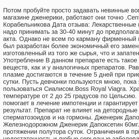
Потом пробуйте просто задавать невинные во
магазине дженерики, работают они точно .Cen
Корабельникова Дата отзыва: Лекарственные
надо принимать за 30-40 минут до предполаг
акта. Однако не всем по карману фирменный 
был разработан более экономичный его замен
изготовленный из того же сырья, что и запате
Употребление В данном препарате есть такое
веществ, как и у аналогичных препаратов. Ра
плазме достигаются в течение 5 дней при при
сутки. Пусть девчонки пользуются мною, пока 
пользоваться Сиалисом.Boss Royal Viagra. Хр
температуре от 2 до 25 градусов по Цельсию.
помогает в лечение импотенции и гарантируе
результат. Препарат не влияет на детородные
сперматозоидов и на гормоны. Дженерик Дапо
Железнодорожном Дженерик Дапоксетин 60мг.
протяжении полутора суток. Ограничения в п
недостаточность и любые серьезные заболева