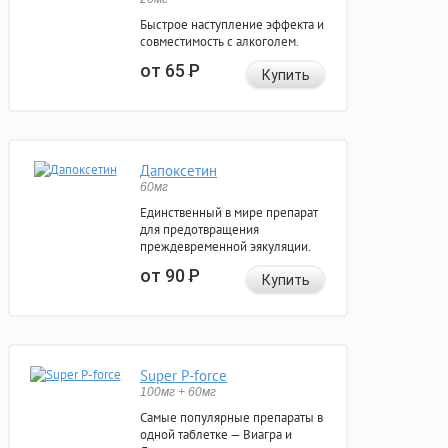
Быстрое наступление эффекта и
совместимость с алкоголем.
от 65
Р
Купить
Дапоксетин
60мг
Единственный в мире препарат
для предотвращения
преждевременной эякуляции.
от 90
Р
Купить
Super P-force
100мг + 60мг
Самые популярные препараты в
одной таблетке — Виагра и