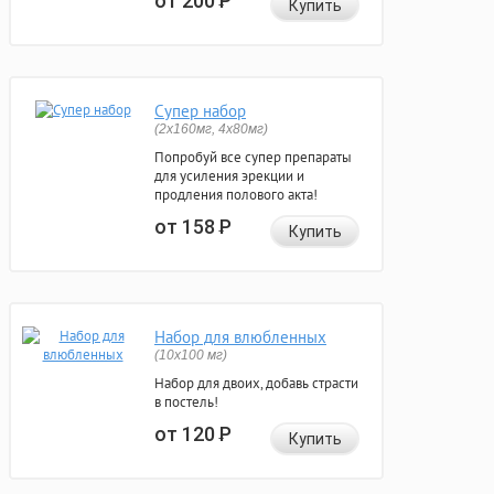
от 200
Р
Купить
Супер набор
(2х160мг, 4х80мг)
Попробуй все супер препараты
для усиления эрекции и
продления полового акта!
от 158
Р
Купить
Набор для влюбленных
(10х100 мг)
Набор для двоих, добавь страсти
в постель!
от 120
Р
Купить