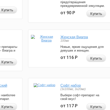
предотвращения
преждевременной эякуляции.
Купить
от 90
Р
Купить
Женская Виагра
100мг
 препараты
Новые, яркие ощущения для
— Виагра и
девушек и женщин.
от 116
Р
Купить
Купить
ский
Софт набор
(3x100мг, 3x20мг)
и наиболее
Выбери софт-препарат на
парат.
свой вкус!
от 117
Р
Купить
Купить