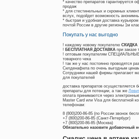
* качество препаратов гарантируется 
продаж
* для стестинельных и скромных клиент
вслух, подойдет возможность анонимны
* быстрая и удобная доставка курьером
почтой России в другие регионы 1м кла
Покупать у нас выгодно
! каждому новому покупателю
СКИДКА
!
БЕСПЛАТНАЯ ДОСТАВКА
при заказе 
! оптовым покупателям СПЕЦИАЛЬНЫЕ 
товарного чека
! так же у нас постоянно проводятся 
Силденафила по очень выгодным ценам
Cотрудники нашей фирмы прилагают ма
для покупателей
доставка препаратов осуществляется б
препараты для потенции, а так же
Левит
оплата принимаются через электронные
Master Card или Visa для бесплатной 
телефонам:
8
(800
)200-86-85
(
по России звонок бесп
+7
(800
)200-86-85
(
Санкт-Петербург)
+7
(800
)200-86-85
(
Москва)
Обязательно назовите добавочный н
Сиалис цена в аптеке каз