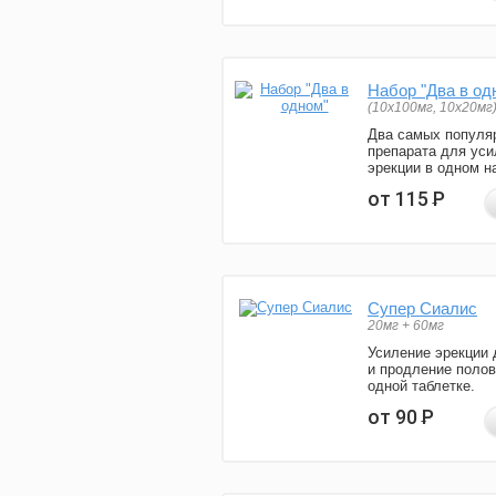
Набор "Два в од
(10x100мг, 10x20мг
Два самых популя
препарата для уси
эрекции в одном н
от 115
Р
Супер Сиалис
20мг + 60мг
Усиление эрекции 
и продление полов
одной таблетке.
от 90
Р