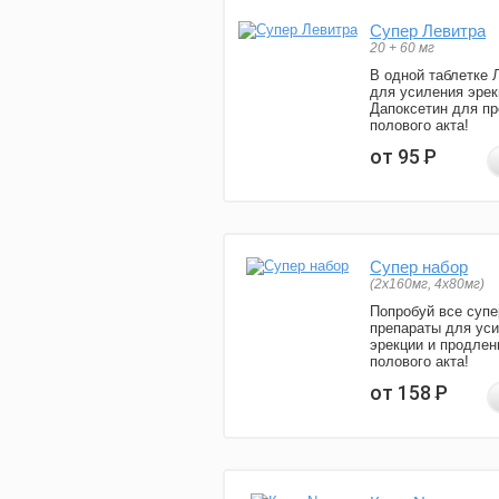
Супер Левитра
20 + 60 мг
В одной таблетке 
для усиления эрек
Дапоксетин для п
полового акта!
от 95
Р
Супер набор
(2х160мг, 4х80мг)
Попробуй все супе
препараты для ус
эрекции и продлен
полового акта!
от 158
Р