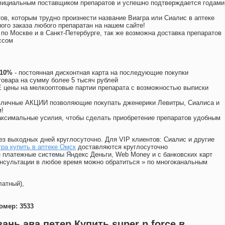
официальным поставщиком препаратов и успешно подтверждается годами
ов, которым трудно произнести название Виагра или Сиалис в аптеке
ого заказа любого препаратан на нашем сайте!
 по Москве и в Санкт-Петербурге, так же возможна доставка препаратов
ссом
 10%
- постоянная дисконтная карта на последующие покупки
товара на сумму более 5 тысяч рублей
цены на мелкооптовые партии препарата с возможностью выписки
различные АКЦИИ позволяющие покупать дженерики Левитры, Сиалиса и
!
ксимальные усилия, чтобы сделать приобретение препаратов удобным
ез выходных дней круглосуточно. Для VIP клиентов: Сиалис и другие
ра купить в аптеке Омск
доставляются круглосуточно
 платежные системы Яндекс Деньги, Web Money и с банковских карт
консультации в любое время можно обратиться
»
по многоканальным
латный),
омер: 3533
ань ава петер Купить super p force в