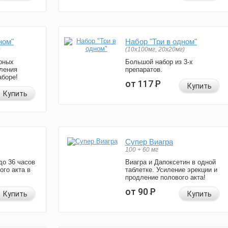
ном"
Набор "Три в одном"
)
(10x100мг, 20x20мг)
рных
Большой набор из 3-х
ления
препаратов.
аборе!
от 117
Р
Купить
Купить
Супер Виагра
100 + 60 мг
до 36 часов
Виагра и Дапоксетин в одной
ого акта в
таблетке. Усиление эрекции и
продление полового акта!
от 90
Р
Купить
Купить