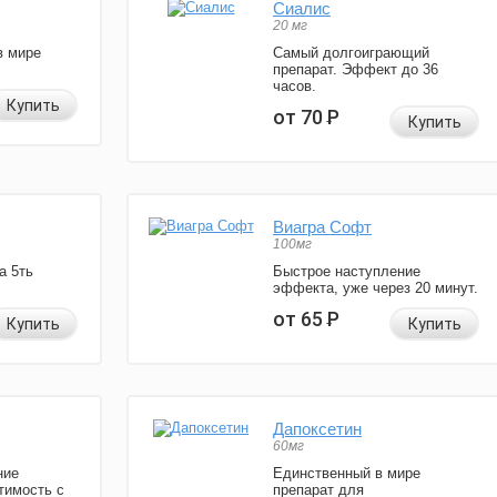
Сиалис
20 мг
в мире
Самый долгоиграющий
препарат. Эффект до 36
часов.
Купить
от 70
Р
Купить
Виагра Софт
100мг
а 5ть
Быстрое наступление
эффекта, уже через 20 минут.
от 65
Р
Купить
Купить
Дапоксетин
60мг
ние
Единственный в мире
тимость с
препарат для