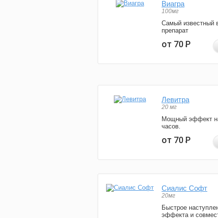
Виагра
100мг
Самый известный 
препарат
от 70
Р
Левитра
20 мг
Мощный эффект н
часов.
от 70
Р
Сиалис Софт
20мг
Быстрое наступле
эффекта и совмес