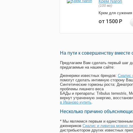
Крем Naron
(100 мг)
Крем для сужения
от 1500
Р
На пути к совершенству вместе 
Предлагаем Вам сделать первый шаг дл
придагаемые на нашем сайте:
Дженерики известных брендов:
Сиалис 
помогут сделать интимную сторону Ваш
Синтетические гормоны роста
: Динатро
проблемы лишнего веса
БАДы и препараты:
Tribulus terrestris
вернут утраченную энергию, восстановя
в Иваново купить
.
Несколько причино объясняющих
* Мы являемся первым и единственным 
дженериков
Сиалис и ливитра можно л
дистрибьютором других известных преп