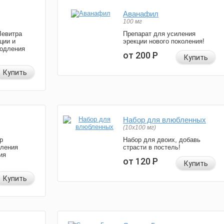
Аванафил
100 мг
Левитра
Препарат для усиления
ции и
эрекции нового поколения!
родления
от 200
Р
Купить
Купить
Набор для влюбленных
(10х100 мг)
р
Набор для двоих, добавь
иления
страсти в постель!
ия
от 120
Р
Купить
Купить