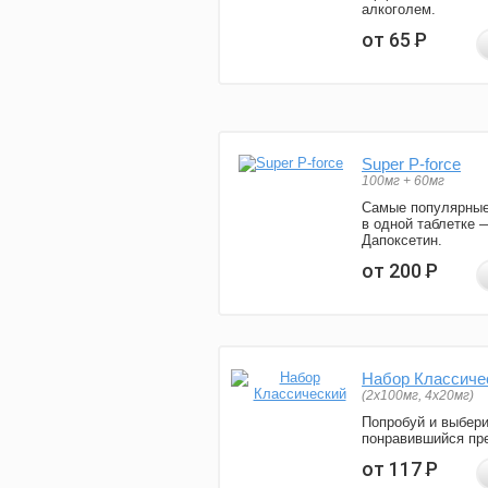
алкоголем.
от 65
Р
Super P-force
100мг + 60мг
Самые популярные
в одной таблетке 
Дапоксетин.
от 200
Р
Набор Классиче
(2x100мг, 4x20мг)
Попробуй и выбер
понравившийся пре
от 117
Р