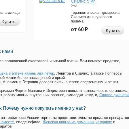
Сиалис 5 мг
5мг
 влагалища
Терапевтическая дозировка
Сиалиса для курсового
приема
Купить
от 60
Р
Купить
с нами
я полноценной счастливой инитмной жизни. Вам помогут средства,
цена в аптеке казань ава петер
, Левитра и Сиалис, а также Попперсы
ей жизни более насыщенной и яркой
п, Ансомон и Гетропин добавят силы, энергии спортсменам и решат
, Мориамин Форте, Guarana и Экдистерон повысят выносливость организма,
т работу многих внутренних органов, омолодят кожу, и,
Сиалис дженери
 Почему нужно покупать именно у нас?
на территории России торговым представителем по продаже препаратов
и вместе
, силденафила
,
Женская виагра из домашних условиях
и
аратов