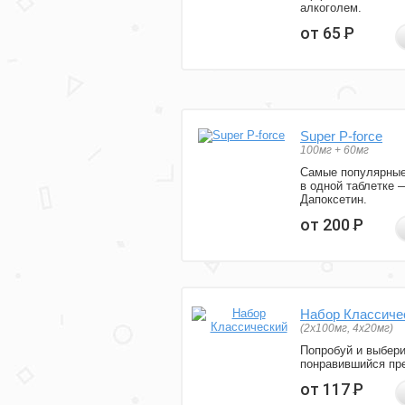
алкоголем.
от 65
Р
Super P-force
100мг + 60мг
Самые популярные
в одной таблетке 
Дапоксетин.
от 200
Р
Набор Классиче
(2x100мг, 4x20мг)
Попробуй и выбер
понравившийся пре
от 117
Р