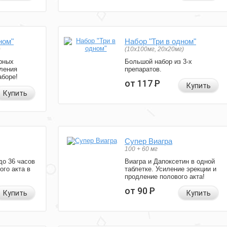
ном"
Набор "Три в одном"
)
(10x100мг, 20x20мг)
рных
Большой набор из 3-х
ления
препаратов.
аборе!
от 117
Р
Купить
Купить
Супер Виагра
100 + 60 мг
до 36 часов
Виагра и Дапоксетин в одной
ого акта в
таблетке. Усиление эрекции и
продление полового акта!
от 90
Р
Купить
Купить