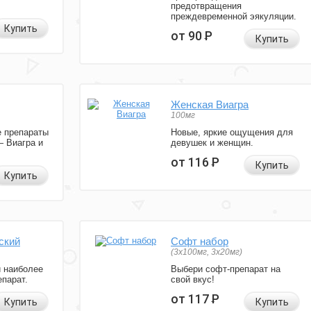
предотвращения
преждевременной эякуляции.
Купить
от 90
Р
Купить
Женская Виагра
100мг
 препараты
Новые, яркие ощущения для
— Виагра и
девушек и женщин.
от 116
Р
Купить
Купить
ский
Софт набор
(3x100мг, 3x20мг)
и наиболее
Выбери софт-препарат на
парат.
свой вкус!
от 117
Р
Купить
Купить