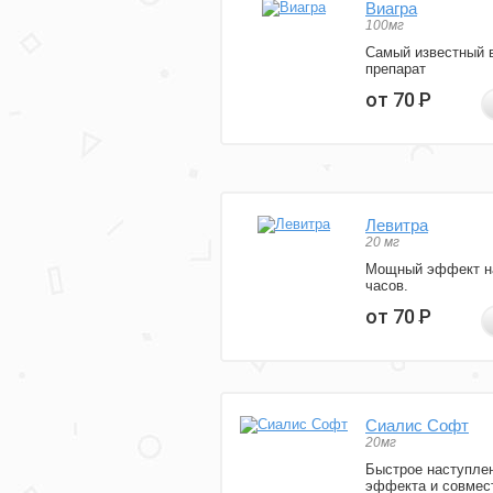
Виагра
100мг
Самый известный 
препарат
от 70
Р
Левитра
20 мг
Мощный эффект н
часов.
от 70
Р
Сиалис Софт
20мг
Быстрое наступле
эффекта и совмес