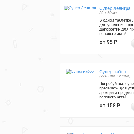
Супер Левитра
20 + 60 мг
В одной таблетке 
для усиления эрек
Дапоксетин для п
полового акта!
от 95
Р
Супер набор
(2х160мг, 4х80мг)
Попробуй все супе
препараты для ус
эрекции и продлен
полового акта!
от 158
Р