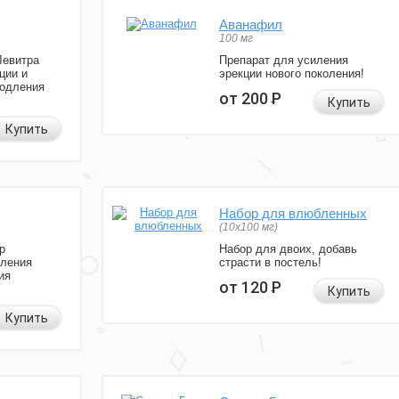
Аванафил
100 мг
Левитра
Препарат для усиления
ции и
эрекции нового поколения!
родления
от 200
Р
Купить
Купить
Набор для влюбленных
(10х100 мг)
р
Набор для двоих, добавь
иления
страсти в постель!
ия
от 120
Р
Купить
Купить