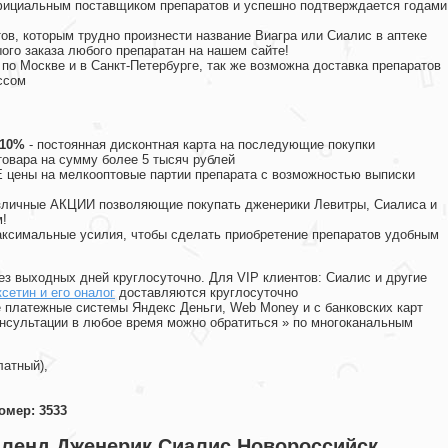
официальным поставщиком препаратов и успешно подтверждается годами
ов, которым трудно произнести название Виагра или Сиалис в аптеке
ого заказа любого препаратан на нашем сайте!
 по Москве и в Санкт-Петербурге, так же возможна доставка препаратов
ссом
 10%
- постоянная дисконтная карта на последующие покупки
товара на сумму более 5 тысяч рублей
цены на мелкооптовые партии препарата с возможностью выписки
различные АКЦИИ позволяющие покупать дженерики Левитры, Сиалиса и
!
ксимальные усилия, чтобы сделать приобретение препаратов удобным
ез выходных дней круглосуточно. Для VIP клиентов: Сиалис и другие
сетин и его оналог
доставляются круглосуточно
 платежные системы Яндекс Деньги, Web Money и с банковских карт
консультации в любое время можно обратиться
»
по многоканальным
латный),
омер: 3533
мленд Дженерик Сиалис Новороссийск