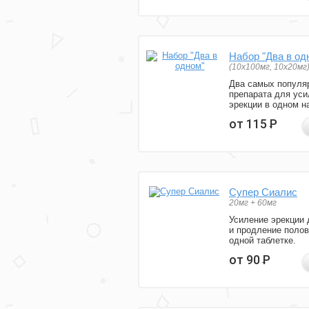
Набор "Два в од
(10x100мг, 10x20мг
Два самых популя
препарата для уси
эрекции в одном н
от 115
Р
Супер Сиалис
20мг + 60мг
Усиление эрекции 
и продление полов
одной таблетке.
от 90
Р