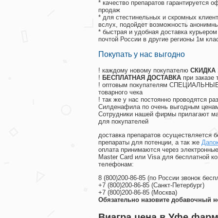
* качество препаратов гарантируется 
продаж
* для стестинельных и скромных клиент
вслух, подойдет возможность анонимны
* быстрая и удобная доставка курьером
почтой России в другие регионы 1м кла
Покупать у нас выгодно
! каждому новому покупателю
СКИДКА
!
БЕСПЛАТНАЯ ДОСТАВКА
при заказе 
! оптовым покупателям СПЕЦИАЛЬНЫЕ 
товарного чека
! так же у нас постоянно проводятся 
Силденафила по очень выгодным ценам
Cотрудники нашей фирмы прилагают ма
для покупателей
доставка препаратов осуществляется б
препараты для потенции, а так же
Дапок
оплата принимаются через электронные
Master Card или Visa для бесплатной 
телефонам:
8
(800
)200-86-85
(
по России звонок бесп
+7
(800
)200-86-85
(
Санкт-Петербург)
+7
(800
)200-86-85
(
Москва)
Обязательно назовите добавочный н
Виагра цена в Уфе фар