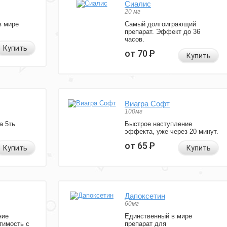
Сиалис
20 мг
в мире
Самый долгоиграющий
препарат. Эффект до 36
часов.
Купить
от 70
Р
Купить
Виагра Софт
100мг
а 5ть
Быстрое наступление
эффекта, уже через 20 минут.
от 65
Р
Купить
Купить
Дапоксетин
60мг
ние
Единственный в мире
тимость с
препарат для