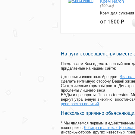
Крем Naron
(100 мг)
Крем для сужения
от 1500
Р
На пути к совершенству вместе 
Предлагаем Вам сделать первый шаг дл
придагаемые на нашем сайте:
Дженерики известных брендов:
Виагра 
сделать интимную сторону Вашей жизн
Синтетические гормоны роста
: Динатро
проблемы лишнего веса
БАДы и препараты:
Tribulus terrestris
вернут утраченную энергию, восстановя
цена ростов великий
.
Несколько причино объясняющих
* Мы являемся первым и единственным 
дженериков
Левитра в аптеках Ярослав
дистрибьютором других известных преп