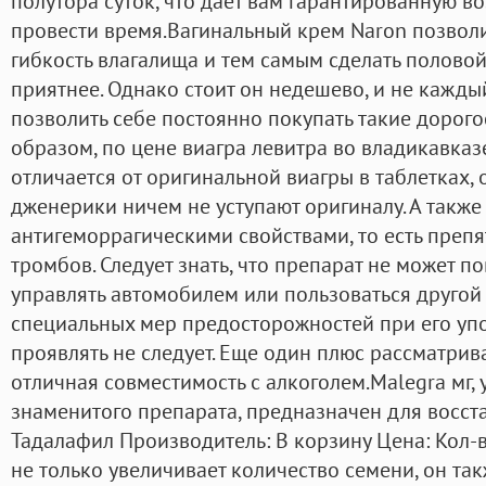
полутора суток, что дает вам гарантированную 
провести время.Вагинальный крем Naron позволит
гибкость влагалища и тем самым сделать половой
приятнее. Однако стоит он недешево, и не кажд
позволить себе постоянно покупать такие дорог
образом, по цене виагра левитра во владикавка
отличается от оригинальной виагры в таблетках, 
дженерики ничем не уступают оригиналу. А также
антигеморрагическими свойствами, то есть преп
тромбов. Следует знать, что препарат не может п
управлять автомобилем или пользоваться другой
специальных мер предосторожностей при его упо
проявлять не следует. Еще один плюс рассматрив
отличная совместимость с алкоголем.Malegra мг
знаменитого препарата, предназначен для восст
Тадалафил Производитель: В корзину Цена: Кол-в
не только увеличивает количество семени, он та