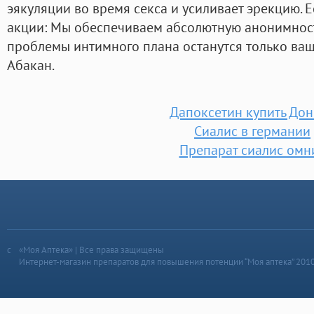
эякуляции во время секса и усиливает эрекцию. Е
акции: Мы обеспечиваем абсолютную анонимност
проблемы интимного плана останутся только ваш
Абакан.
Дапоксетин купить До
Сиалис в германии
Препарат сиалис омн
«Моя Аптека» | Все права защищены
Интернет-магазин препаратов для повышения потенции “Моя аптека” 201