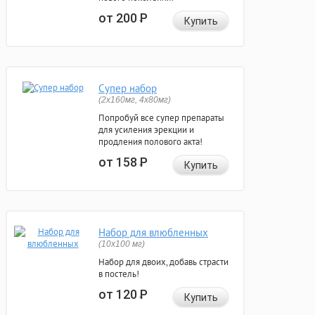
от 200
Р
Купить
Супер набор
(2х160мг, 4х80мг)
Попробуй все супер препараты
для усиления эрекции и
продления полового акта!
от 158
Р
Купить
Набор для влюбленных
(10х100 мг)
Набор для двоих, добавь страсти
в постель!
от 120
Р
Купить